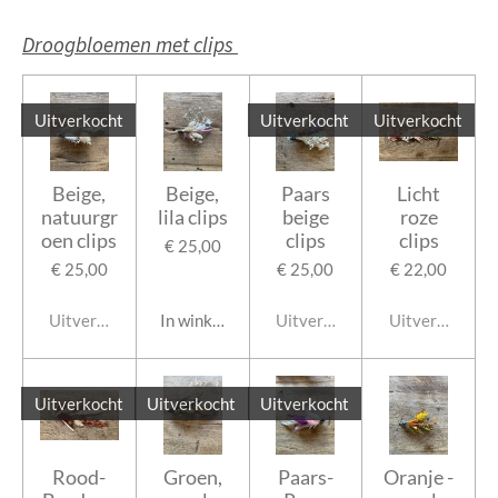
Droogbloemen met clips
Uitverkocht
Uitverkocht
Uitverkocht
Beige,
Beige,
Paars
Licht
natuurgr
lila clips
beige
roze
oen clips
clips
clips
€ 25,00
€ 25,00
€ 25,00
€ 22,00
Uitverkocht
In winkelwagen
Uitverkocht
Uitverkocht
Uitverkocht
Uitverkocht
Uitverkocht
Rood-
Groen,
Paars-
Oranje -