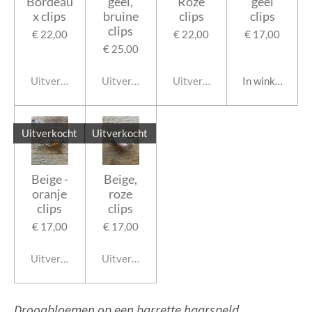
Bordeau
geel,
Roze
geel
x clips
bruine
clips
clips
clips
€ 22,00
€ 22,00
€ 17,00
€ 25,00
Uitverkocht
Uitverkocht
Uitverkocht
In winkelwage
Uitverkocht
Uitverkocht
Beige -
Beige,
oranje
roze
clips
clips
€ 17,00
€ 17,00
Uitverkocht
Uitverkocht
Droogbloemen op een barrette haarspeld