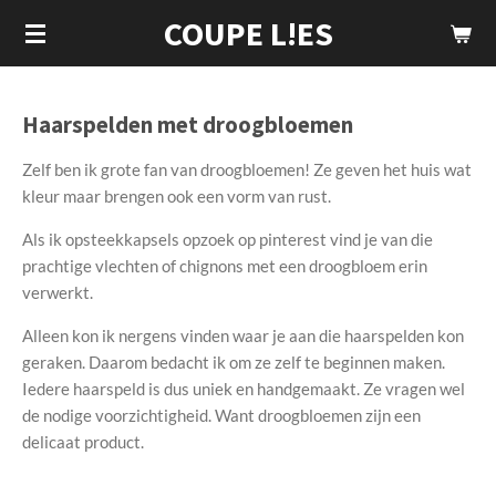
COUPE L!ES
Ga
direct
naar
de
Haarspelden met droogbloemen
hoofdinhoud
Zelf ben ik grote fan van droogbloemen! Ze geven het huis wat
kleur maar brengen ook een vorm van rust.
Als ik opsteekkapsels opzoek op pinterest vind je van die
prachtige vlechten of chignons met een droogbloem erin
verwerkt.
Alleen kon ik nergens vinden waar je aan die haarspelden kon
geraken. Daarom bedacht ik om ze zelf te beginnen maken.
Iedere haarspeld is dus uniek en handgemaakt. Ze vragen wel
de nodige voorzichtigheid. Want droogbloemen zijn een
delicaat product.