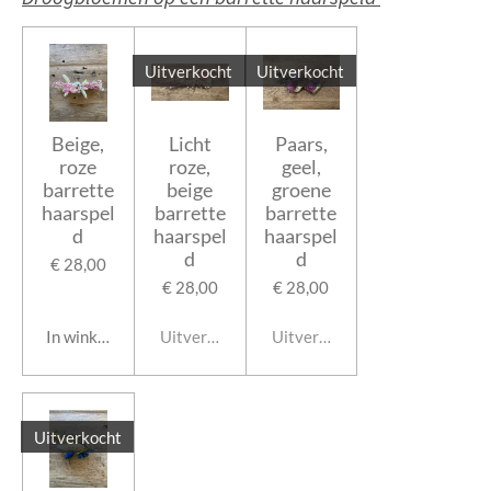
Uitverkocht
Uitverkocht
Beige,
Licht
Paars,
roze
roze,
geel,
barrette
beige
groene
haarspel
barrette
barrette
d
haarspel
haarspel
d
d
€ 28,00
€ 28,00
€ 28,00
In winkelwagen
Uitverkocht
Uitverkocht
Uitverkocht