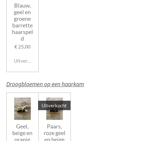
Blauw,
geel en
groene
barrette
haarspel
d
€ 25,00
Uitverkocht
Droogbloemen op een haarkam
Uitverkocht
Geel,
Paars,
beige en
roze geel
oranje
en beige