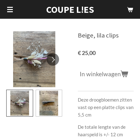
COUPE L!ES
Ga
direct
naar
de
Beige, lila clips
hoofdinhoud
€ 25,00
In winkelwagen
Deze droogbloemen zitten
vast op een platte clips van
5,5 cm
De totale lengte van de
haarspeld is +/- 12 cm