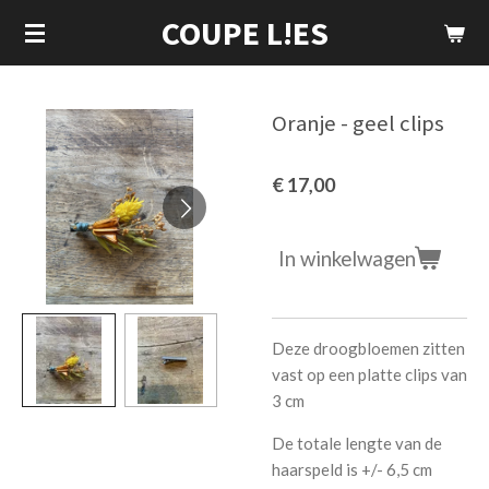
COUPE L!ES
Ga
direct
naar
de
Oranje - geel clips
hoofdinhoud
€ 17,00
In winkelwagen
Deze droogbloemen zitten
vast op een platte clips van
3 cm
De totale lengte van de
haarspeld is +/- 6,5 cm