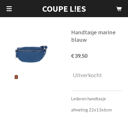
COUPE L!ES
Ga
direct
naar
de
Handtasje marine
hoofdinhoud
blauw
€ 39,50
Uitverkocht
Lederen handtasje
afmeting 22x13x6cm