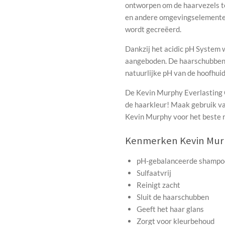
ontworpen om de haarvezels t
en andere omgevingselementen
wordt gecreëerd.
Dankzij het acidic pH System w
aangeboden. De haarschubben 
natuurlijke pH van de hoofhui
De Kevin Murphy Everlasting C
de haarkleur! Maak gebruik v
Kevin Murphy
voor het beste 
Kenmerken Kevin Murp
pH-gebalanceerde shampo
Sulfaatvrij
Reinigt zacht
Sluit de haarschubben
Geeft het haar glans
Zorgt voor kleurbehoud