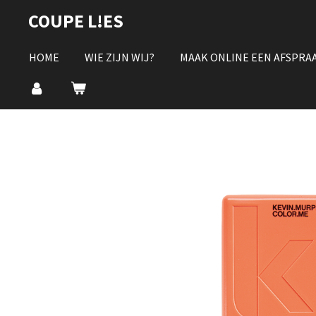
Ga
COUPE L!ES
direct
naar
HOME
WIE ZIJN WIJ?
MAAK ONLINE EEN AFSPRA
de
hoofdinhoud