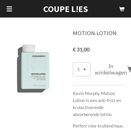
COUPE L!ES
Ga
direct
naar
de
MOTION.LOTION
hoofdinhoud
€ 31,00
In
winkelwagen
Kevin Murphy Motion
Lotion is een anti-frizz en
krulactiverende
absorberende lotion.
Perfect voor krullend haar,