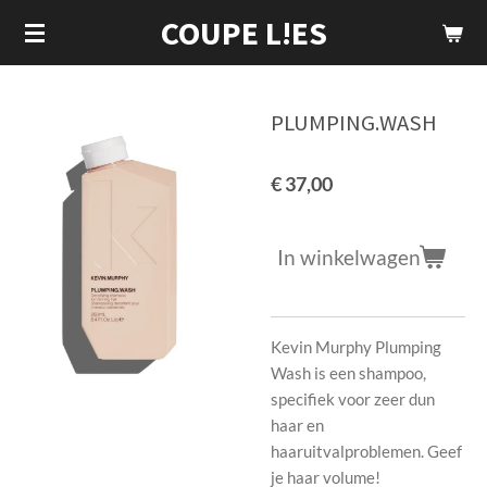
COUPE L!ES
Ga
direct
naar
de
PLUMPING.WASH
hoofdinhoud
€ 37,00
In winkelwagen
Kevin Murphy Plumping
Wash is een shampoo,
specifiek voor zeer dun
haar en
haaruitvalproblemen. Geef
je haar volume!