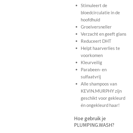
Stimuleert de
bloedcirculatie in de
hoofdhuid
Groeiversneller
Verzacht en geeft glans
Reduceert DHT
Helpt haarverlies te
voorkomen
Kleurveilig
Parabeen- en
sulfaatvrij
Alle shampoos van
KEVIN.MURPHY zijn
geschikt voor gekleurd
én ongekleurd haar!
Hoe gebruik je
PLUMPING.WASH?