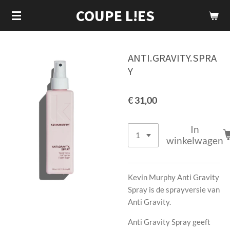
COUPE L!ES
Ga
direct
naar
de
ANTI.GRAVITY.SPRA
hoofdinhoud
Y
€ 31,00
In
winkelwagen
Kevin Murphy Anti Gravity
Spray is de sprayversie van
Anti Gravity.
Anti Gravity Spray geeft