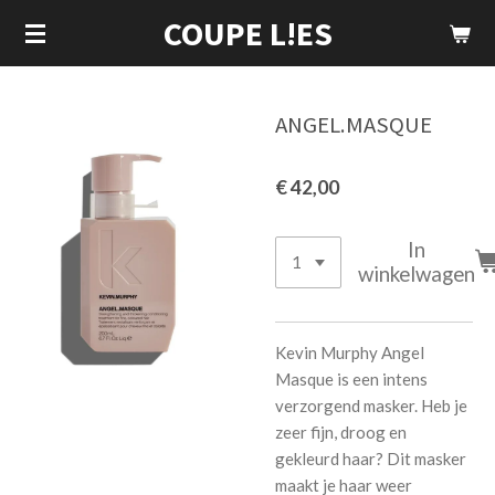
COUPE L!ES
Ga
direct
naar
de
ANGEL.MASQUE
hoofdinhoud
€ 42,00
In
winkelwagen
Kevin Murphy Angel
Masque is een intens
verzorgend masker. Heb je
zeer fijn, droog en
gekleurd haar? Dit masker
maakt je haar weer