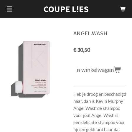
COUPE L!ES
Ga
direct
naar
de
ANGEL.WASH
hoofdinhoud
€ 30,50
In winkelwagen
Heb je droog en beschadigd
haar, dan is Kevin Murphy
Angel Wash dé shampoo
voor jou! Angel Wash is
een delicate shampoo voor
fijn en gekleurd haar dat