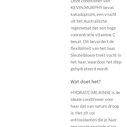
Deze conditioner van
KEVIN.MURPHY bevat
kakadupruim, een vrucht
uit het Australische
regenwoud dat een hoge
concentratie vitamine C
bevat. Dit bevordert de
flexibiliteit van het haar.
Sleutelbloem trekt vocht in
het haar, waardoor het diep
gehydrateerd wordt.
Wat doet het?
HYDRATE-ME.RINSE is de
ideale conditioner voor
haar dat van nature droog
is. Het zit vol
antioxidanten die je haar
een mooie gezonde glans