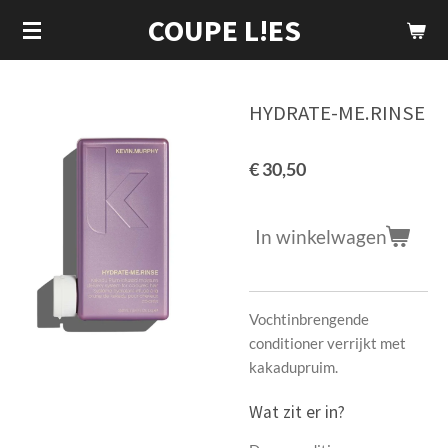
COUPE L!ES
Ga
direct
naar
de
HYDRATE-ME.RINSE
hoofdinhoud
€ 30,50
In winkelwagen
Vochtinbrengende
conditioner verrijkt met
kakadupruim.
Wat zit er in?