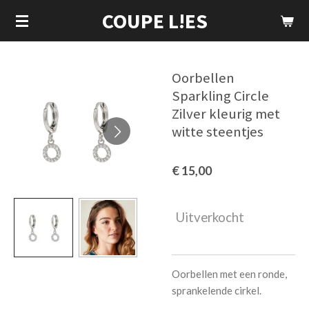
COUPE L!ES
Ga
direct
naar
de
Oorbellen
hoofdinhoud
Sparkling Circle
Zilver kleurig met
witte steentjes
€ 15,00
Uitverkocht
Oorbellen met een ronde,
sprankelende cirkel.