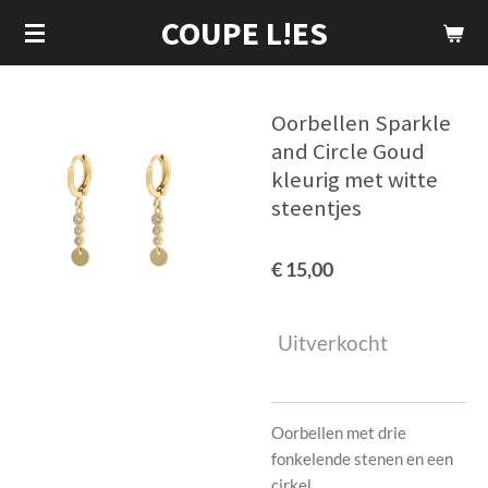
COUPE L!ES
Ga
direct
naar
de
Oorbellen Sparkle
hoofdinhoud
and Circle Goud
kleurig met witte
steentjes
€ 15,00
Uitverkocht
Oorbellen met drie
fonkelende stenen en een
cirkel.