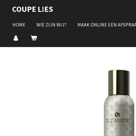
Ga
COUPE L!ES
direct
naar
HOME
WIE ZIJN WIJ?
MAAK ONLINE EEN AFSPRA
de
hoofdinhoud