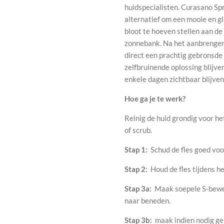
huidspecialisten.
Curasano Spr
alternatief om een ​​mooie en g
bloot te hoeven stellen aan de
zonnebank.
Na het aanbrengen
direct een prachtig gebronsde 
zelfbruinende oplossing blijve
enkele dagen zichtbaar blijven,
Hoe ga je te werk?
Reinig de huid grondig voor he
of scrub.
Stap 1:
Schud de fles goed voo
Stap 2:
Houd de fles tijdens h
Stap 3a:
Maak soepele S-beweg
naar beneden.
Stap 3b:
maak indien nodig g