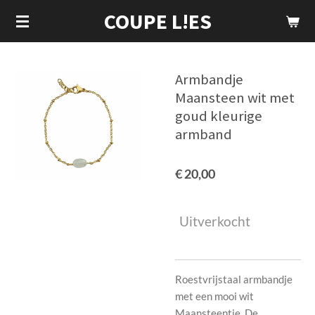
COUPE L!ES
Ga
direct
naar
de
Armbandje
hoofdinhoud
Maansteen wit met
goud kleurige
armband
€ 20,00
Uitverkocht
Roestvrijstaal armbandje
met een mooi wit
Maansteentje. De