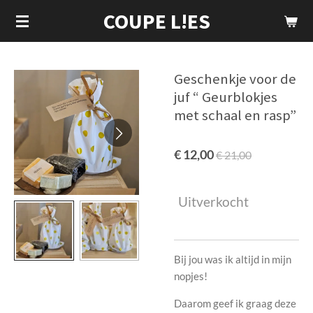
COUPE L!ES
Ga
direct
naar
de
Geschenkje voor de
hoofdinhoud
juf “ Geurblokjes
met schaal en rasp”
€ 12,00
€ 21,00
Uitverkocht
Bij jou was ik altijd in mijn
nopjes!
Daarom geef ik graag deze