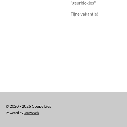
"geurblokjes"
Fijne vakantie!
© 2020 - 2026 Coupe Lies
Powered by
JouwWeb