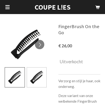
COUPE L!ES
Ga
direct
naar
de
FingerBrush On the
hoofdinhoud
Go
€ 26,00
Uitverkocht
Verzorg en stijl je haar, ook
onderweg.
Deze variant van onze
welbekende FingerBrush