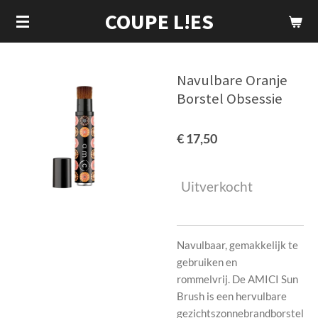
COUPE L!ES
Ga
direct
naar
de
Navulbare Oranje
hoofdinhoud
Borstel Obsessie
€ 17,50
Uitverkocht
Navulbaar, gemakkelijk te
gebruiken en
rommelvrij.
De AMICI Sun
Brush is een hervulbare
gezichtszonnebrandborstel