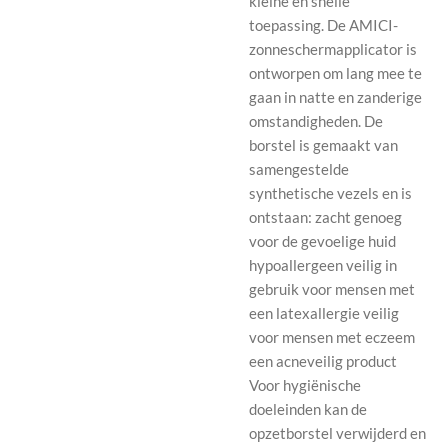
kleine en snelle
toepassing.
De AMICI-
zonneschermapplicator is
ontworpen om lang mee te
gaan in natte en zanderige
omstandigheden.
De
borstel is gemaakt van
samengestelde
synthetische vezels en is
ontstaan:
zacht genoeg
voor de gevoelige huid
hypoallergeen veilig in
gebruik voor mensen met
een latexallergie veilig
voor mensen met eczeem
een ​​acneveilig product
Voor hygiënische
doeleinden kan de
opzetborstel verwijderd en