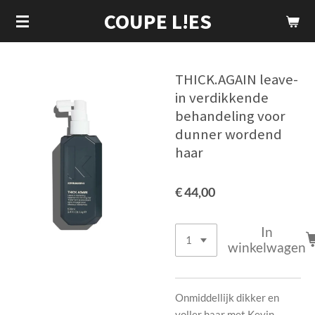
COUPE L!ES
Ga
direct
naar
de
THICK.AGAIN leave-
hoofdinhoud
in verdikkende
behandeling voor
dunner wordend
haar
€ 44,00
In
winkelwagen
Onmiddellijk dikker en
voller haar met Kevin